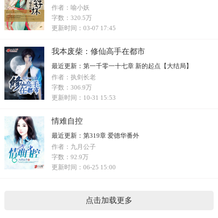
作者：
喻小妖
字数：
320.5万
更新时间：
03-07 17:45
我本废柴：修仙高手在都市
最近更新：
第一千零一十七章 新的起点【大结局】
作者：
执剑长老
字数：
306.9万
更新时间：
10-31 15:53
情难自控
最近更新：
第319章 爱德华番外
作者：
九月公子
字数：
92.9万
更新时间：
06-25 15:00
点击加载更多