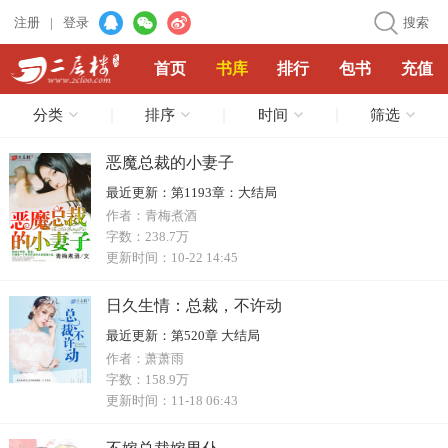
注册
|
登录
搜索
首页
书库
排行
包书
充值
分类
排序
时间
筛选
恶魔总裁的小妻子
最近更新：
第1193章：大结局
作者：
青梅煮酒
字数：
238.7万
更新时间：
10-22 14:45
日久生情：总裁，不许动
最近更新：
第520章 大结局
作者：
萧萧雨
字数：
158.9万
更新时间：
11-18 06:43