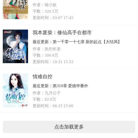
作者：
喻小妖
字数：
320.5万
更新时间：
03-07 17:45
我本废柴：修仙高手在都市
最近更新：
第一千零一十七章 新的起点【大结局】
作者：
执剑长老
字数：
306.9万
更新时间：
10-31 15:53
情难自控
最近更新：
第319章 爱德华番外
作者：
九月公子
字数：
92.9万
更新时间：
06-25 15:00
点击加载更多