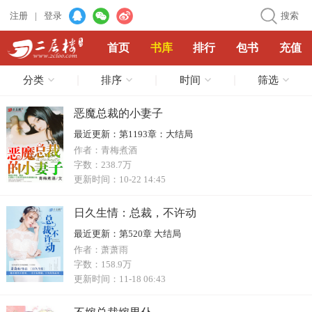
注册
|
登录
搜索
首页
书库
排行
包书
充值
分类
排序
时间
筛选
恶魔总裁的小妻子
最近更新：
第1193章：大结局
作者：
青梅煮酒
字数：
238.7万
更新时间：
10-22 14:45
日久生情：总裁，不许动
最近更新：
第520章 大结局
作者：
萧萧雨
字数：
158.9万
更新时间：
11-18 06:43