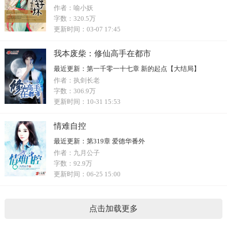
作者：
喻小妖
字数：
320.5万
更新时间：
03-07 17:45
我本废柴：修仙高手在都市
最近更新：
第一千零一十七章 新的起点【大结局】
作者：
执剑长老
字数：
306.9万
更新时间：
10-31 15:53
情难自控
最近更新：
第319章 爱德华番外
作者：
九月公子
字数：
92.9万
更新时间：
06-25 15:00
点击加载更多