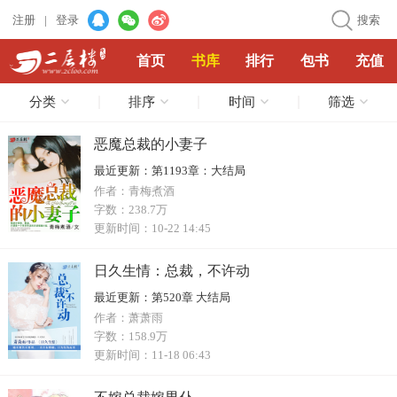
注册
|
登录
搜索
首页
书库
排行
包书
充值
分类
排序
时间
筛选
恶魔总裁的小妻子
最近更新：
第1193章：大结局
作者：
青梅煮酒
字数：
238.7万
更新时间：
10-22 14:45
日久生情：总裁，不许动
最近更新：
第520章 大结局
作者：
萧萧雨
字数：
158.9万
更新时间：
11-18 06:43