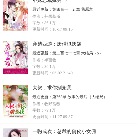
不嫁总裁嫁男仆
最近更新：
第四百一十五章 我愿意
作者：
芒果慕斯
字数：
86.1万
更新时间：
10-17 09:15
穿越西游：唐僧也妖娆
最近更新：
第二百七十七章 大结局（5）
作者：
半面妆
字数：
80.1万
更新时间：
06-02 21:49
大叔，求你别宠我
最近更新：
第268章 故事的最后（大结局）
作者：
牧野蔷薇
字数：
79.1万
更新时间：
11-27 09:37
一吻成欢：总裁的俏皮小女佣