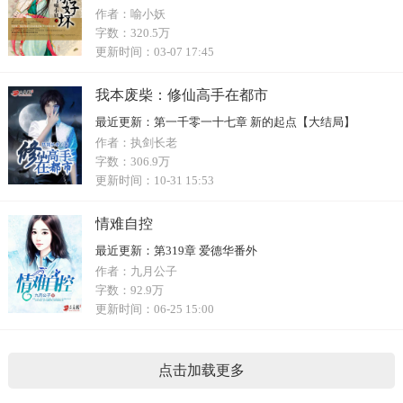
作者：
喻小妖
字数：
320.5万
更新时间：
03-07 17:45
我本废柴：修仙高手在都市
最近更新：
第一千零一十七章 新的起点【大结局】
作者：
执剑长老
字数：
306.9万
更新时间：
10-31 15:53
情难自控
最近更新：
第319章 爱德华番外
作者：
九月公子
字数：
92.9万
更新时间：
06-25 15:00
点击加载更多