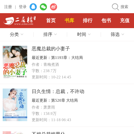
注册
|
登录
搜索
首页
书库
排行
包书
充值
分类
排序
时间
筛选
恶魔总裁的小妻子
最近更新：
第1193章：大结局
作者：
青梅煮酒
字数：
238.7万
更新时间：
10-22 14:45
日久生情：总裁，不许动
最近更新：
第520章 大结局
作者：
萧萧雨
字数：
158.9万
更新时间：
11-18 06:43