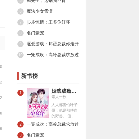
腾先生，这锅我不背
5
魔法少女雪潇
6
步步惊情：王爷你好坏
7
名门豪宠
8
逐爱游戏：坏蛋总裁你走开
9
一宠成欢：高冷总裁求放过
10
30
新书榜
12
婚戏成瘾：叶少轻宠小女仆
1
素人一枚
22
人人都害怕叶子
墨，他是那嗜血
58
的野兽。 但，夏
一涵觉得，他就
一宠成欢：高冷总裁求放过
2
是个小恶魔。 第
59
一次遇见他，他
名门豪宠
3
让她成了群嘲对