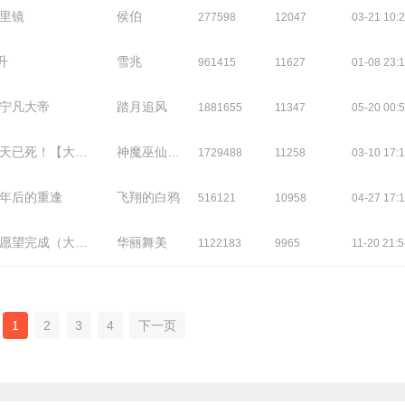
千里镜
侯伯
277598
12047
03-21 10:
升
雪兆
961415
11627
01-08 23:
 宁凡大帝
踏月追风
1881655
11347
05-20 00:
已死！【大结局】
神魔巫仙妖鬼人
1729488
11258
03-10 17:
几年后的重逢
飞翔的白鸦
516121
10958
04-27 17:
望完成（大结局）
华丽舞美
1122183
9965
11-20 21:
1
2
3
4
下一页