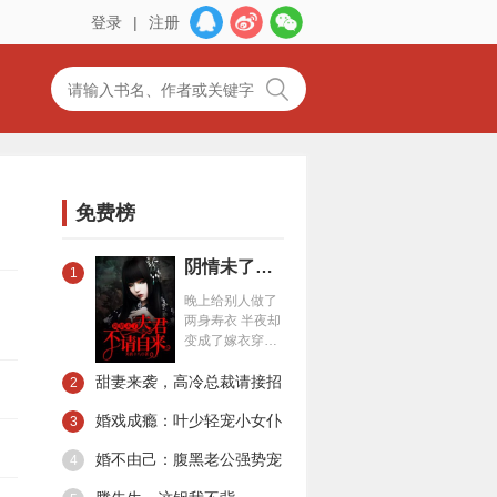
登录
|
注册
免费榜
阴情未了：夫君不请自来
1
晚上给别人做了
两身寿衣 半夜却
变成了嫁衣穿在
我身上 稀里糊涂
甜妻来袭，高冷总裁请接招
就嫁给了 那个男
2
人……
婚戏成瘾：叶少轻宠小女仆
3
婚不由己：腹黑老公强势宠
4