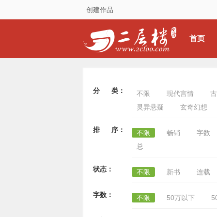
创建作品
首页
分 类：
不限
现代言情
古
灵异悬疑
玄奇幻想
排 序：
不限
畅销
字数
总
状态：
不限
新书
连载
字数：
不限
50万以下
5