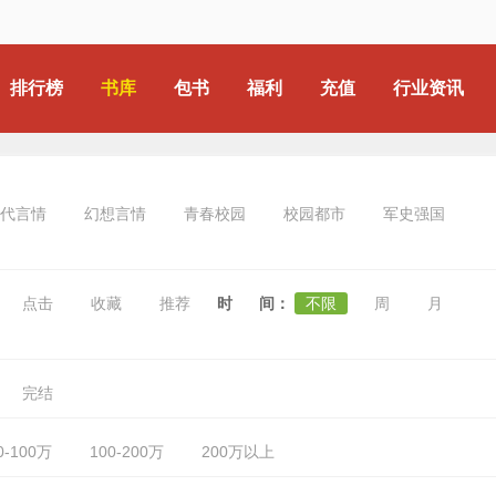
排行榜
书库
包书
福利
充值
行业资讯
代言情
幻想言情
青春校园
校园都市
军史强国
点击
收藏
推荐
时 间：
不限
周
月
完结
0-100万
100-200万
200万以上