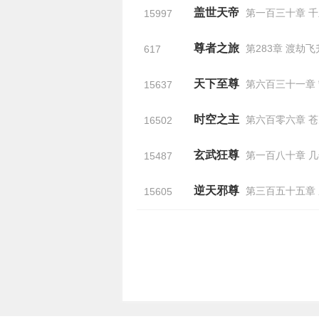
盖世天帝
第一百三十章 
15997
尊者之旅
第283章 渡劫飞
617
天下至尊
第六百三十一章
15637
时空之主
第六百零六章 苍天
16502
玄武狂尊
第一百八十章 
15487
逆天邪尊
第三百五十五章 愿
15605