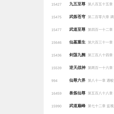
九五至尊
第八百五十五章：青天死
15427
武炼苍穹
第二百零六章 
15475
武道至尊
第四百一十二章
15477
仙墓重生
第六百三十一章 一
15646
剑荡九阙
第三百八十四章 
15436
逆天战神
第两百一十六章
15539
仙尊六界
第八十一章 遇
994
兽炼仙尊
第五百八十八章 
16459
武道巅峰
第七十二章 监视
15990