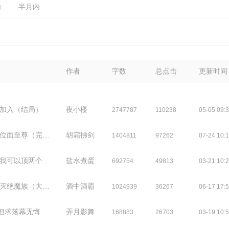
内
半月内
作者
字数
总点击
更新时间
 加入（结局）
夜小楼
2747787
110238
05-05 09:
位面至尊（完结）
胡霜拂剑
1404811
97262
07-24 10:
 我可以顶两个
盐水煮蛋
692754
49813
03-21 10:
绝魔族（大结局）
酒中酒霸
1024939
36267
06-17 17:
但求落幕无悔
弄月影舞
168883
26703
03-19 10: