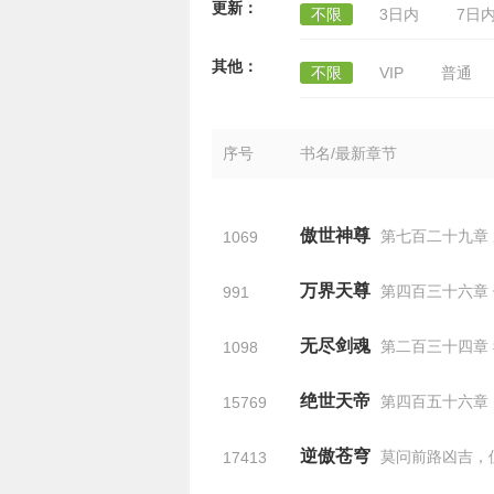
更新：
不限
3日内
7日
其他：
不限
VIP
普通
序号
书名/最新章节
傲世神尊
第七百二十九章
1069
万界天尊
第四百三十六章 
991
无尽剑魂
第二百三十四章
1098
绝世天帝
第四百五十六章 灭
15769
逆傲苍穹
莫问前路凶吉，
17413