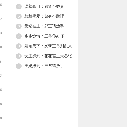
象。 却只留下了
06
误惹豪门：独宠小娇妻
4
个恶魔般笑容，
一走了之。 第二
总裁蜜爱：贴身小助理
5
22
次遇见他，他将
她禁锢。 你只能
爱妃在上：邪王请放手
6
听从我的命令，
03
懂么，小女仆。
步步惊情：王爷你好坏
7
媚倾天下：妖孽王爷别乱来
8
48
女王嫁到：花花宫主太嚣张
9
38
王妃嫁到：王爷请放手
10
22
26
58
58