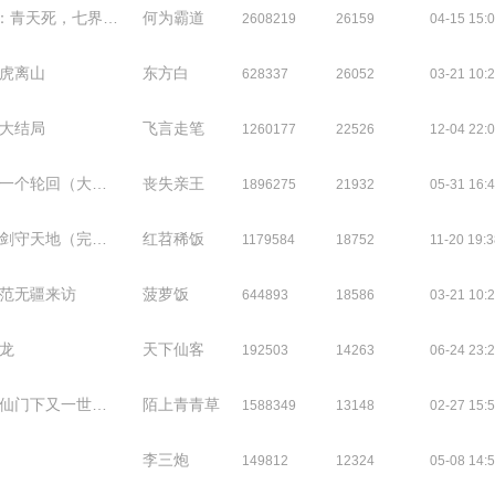
，七界灭！【大结局】
何为霸道
2608219
26159
04-15 15:
调虎离山
东方白
628337
26052
03-21 10:
 大结局
飞言走笔
1260177
22526
12-04 22:
个轮回（大结局）
丧失亲王
1896275
21932
05-31 16:
剑守天地（完结）
红苕稀饭
1179584
18752
11-20 19:
 范无疆来访
菠萝饭
644893
18586
03-21 10:
蛟龙
天下仙客
192503
14263
06-24 23:
仙门下又一世花开
陌上青青草
1588349
13148
02-27 15:
李三炮
149812
12324
05-08 14: