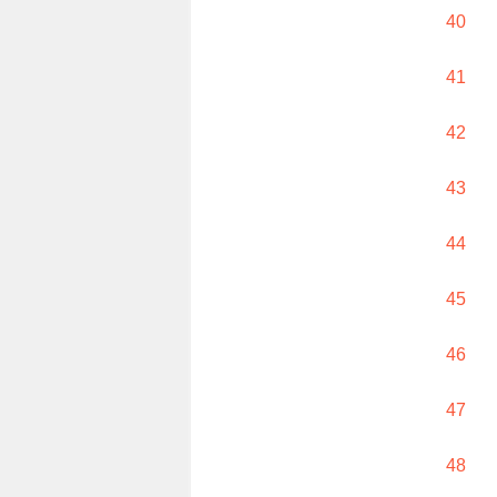
40
41
42
43
44
45
46
47
48