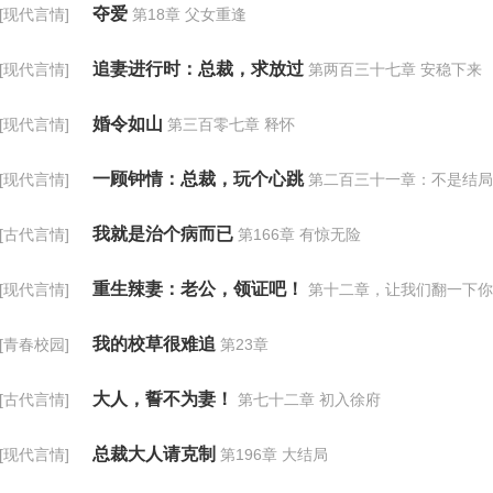
夺爱
[现代言情]
第18章 父女重逢
追妻进行时：总裁，求放过
[现代言情]
第两百三十七章 安稳下来
婚令如山
[现代言情]
第三百零七章 释怀
一顾钟情：总裁，玩个心跳
[现代言情]
第二百三十一章：不是结局
我就是治个病而已
[古代言情]
第166章 有惊无险
重生辣妻：老公，领证吧！
[现代言情]
第十二章，让我们翻一下你
我的校草很难追
[青春校园]
第23章
大人，誓不为妻！
[古代言情]
第七十二章 初入徐府
总裁大人请克制
[现代言情]
第196章 大结局