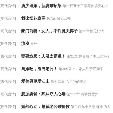
唐少逼婚，新妻难招架
[现代言情]
第一百五十三章苏梦漓变心？
我比烟花寂寞
[现代言情]
第7章 保我出去
豪门前妻：女人，不许抛夫弃子
[现代言情]
第13章撞见奸情
演戏
[现代言情]
番外
妻要造反：夫君太霸道！
[古代言情]
第31章 你弄脏了本王的杯子
离婚吧，渣男老公！
[现代言情]
第385章：一家人终于团聚了
爱美男更爱江山
[古代言情]
第十二章 徐刀疤的消息
脱胎换骨：辣妹夺人心扉
[现代言情]
第213章 白羽西番外
婚然心动：总裁老公难伺候
[现代言情]
第二百九十八章 怀念的人