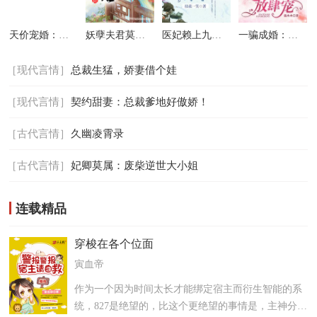
天价宠婚：闪婚总裁好霸道
妖孽夫君莫轻狂
医妃赖上九千岁
一骗成婚：小甜妻，放肆宠
［现代言情］
总裁生猛，娇妻借个娃
［现代言情］
契约甜妻：总裁爹地好傲娇！
［古代言情］
久幽凌霄录
［古代言情］
妃卿莫属：废柴逆世大小姐
连载精品
穿梭在各个位面
寅血帝
作为一个因为时间太长才能绑定宿主而衍生智能的系
统，827是绝望的，比这个更绝望的事情是，主神分给