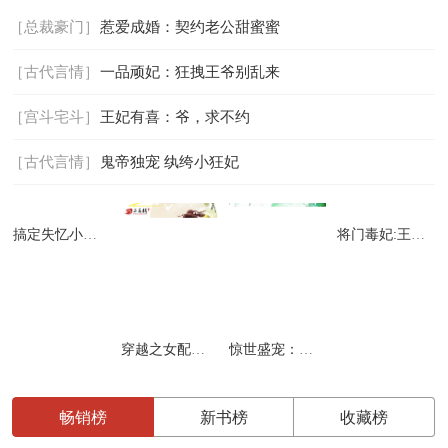
［总裁豪门］
惹爱成婚：契约老公甜蜜蜜
［古代言情］
一品顽妃：狂拽王爷别乱来
［宫斗宅斗］
王妃有喜：爷，求不约
［古代言情］
鬼帝独宠 纨绔小狂妃
搞定失忆小皇帝
将门毒妃:王爷请克制
穿越之女配生存守则
惊世盛宠：腹黑冷王邪医妃
畅销榜
新书榜
收藏榜