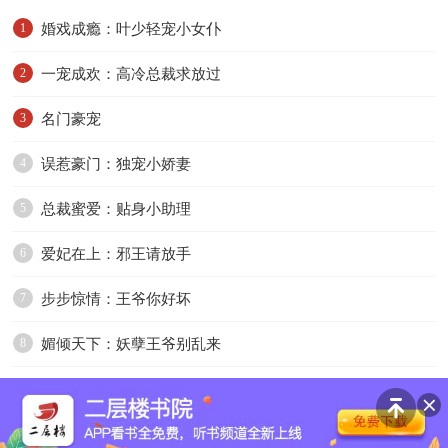
1
婚戏成瘾：叶少轻宠小女仆
2
一宠成欢：高冷总裁求放过
3
名门豪宠
4
误惹豪门：独宠小娇妻
5
总裁蜜爱：贴身小助理
6
爱妃在上：邪王请放手
7
步步惊情：王爷你好坏
8
媚倾天下：妖孽王爷别乱来
9
女王嫁到：花花宫主太嚣张
10
王妃嫁到：王爷请放手