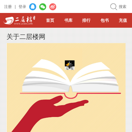
注册
|
登录
搜索
首页
书库
排行
包书
充值
关于二层楼网