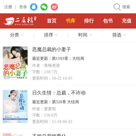
注册
|
登录
搜索
首页
书库
排行
包书
充值
分类
排序
时间
筛选
恶魔总裁的小妻子
最近更新：
第1193章：大结局
作者：
青梅煮酒
字数：
238.7万
更新时间：
10-22 14:45
日久生情：总裁，不许动
最近更新：
第520章 大结局
作者：
萧萧雨
字数：
158.9万
更新时间：
11-18 06:43