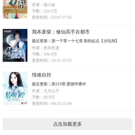
作者：
喻小妖
字数：
320.5万
更新时间：
03-07 17:45
我本废柴：修仙高手在都市
最近更新：
第一千零一十七章 新的起点【大结局】
作者：
执剑长老
字数：
306.9万
更新时间：
10-31 15:53
情难自控
最近更新：
第319章 爱德华番外
作者：
九月公子
字数：
92.9万
更新时间：
06-25 15:00
点击加载更多