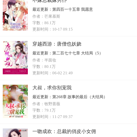
不嫁总裁嫁男仆
最近更新：
第四百一十五章 我愿意
作者：
芒果慕斯
字数：
86.1万
更新时间：
10-17 09:15
穿越西游：唐僧也妖娆
最近更新：
第二百七十七章 大结局（5）
作者：
半面妆
字数：
80.1万
更新时间：
06-02 21:49
大叔，求你别宠我
最近更新：
第268章 故事的最后（大结局）
作者：
牧野蔷薇
字数：
79.1万
更新时间：
11-27 09:37
一吻成欢：总裁的俏皮小女佣