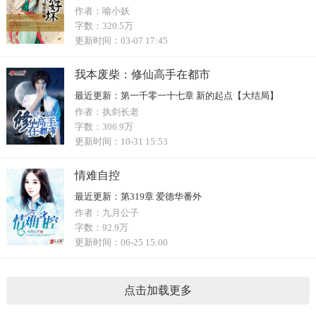
作者：
喻小妖
字数：
320.5万
更新时间：
03-07 17:45
我本废柴：修仙高手在都市
最近更新：
第一千零一十七章 新的起点【大结局】
作者：
执剑长老
字数：
306.9万
更新时间：
10-31 15:53
情难自控
最近更新：
第319章 爱德华番外
作者：
九月公子
字数：
92.9万
更新时间：
06-25 15:00
点击加载更多