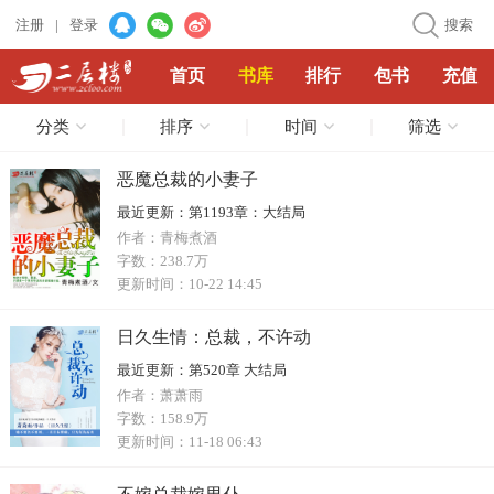
注册
|
登录
搜索
首页
书库
排行
包书
充值
分类
排序
时间
筛选
恶魔总裁的小妻子
最近更新：
第1193章：大结局
作者：
青梅煮酒
字数：
238.7万
更新时间：
10-22 14:45
日久生情：总裁，不许动
最近更新：
第520章 大结局
作者：
萧萧雨
字数：
158.9万
更新时间：
11-18 06:43