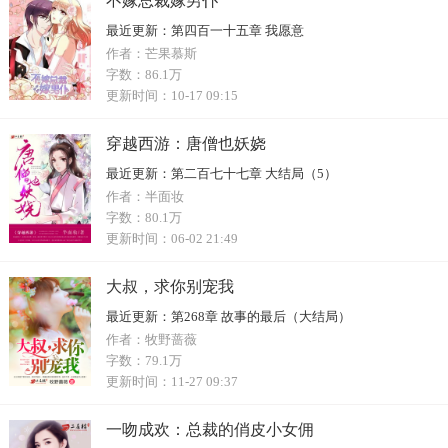
不嫁总裁嫁男仆
最近更新：
第四百一十五章 我愿意
作者：
芒果慕斯
字数：
86.1万
更新时间：
10-17 09:15
穿越西游：唐僧也妖娆
最近更新：
第二百七十七章 大结局（5）
作者：
半面妆
字数：
80.1万
更新时间：
06-02 21:49
大叔，求你别宠我
最近更新：
第268章 故事的最后（大结局）
作者：
牧野蔷薇
字数：
79.1万
更新时间：
11-27 09:37
一吻成欢：总裁的俏皮小女佣